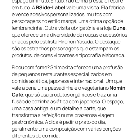
espaço diminuto. Então, não tenha pressa e repare
em tudo. A
BSide-Label
vale uma visita. Ela fabrica
e vende adesivos personalizados, muitos com
personagens no estilo mangá, uma ótima opção de
lembrancinha. Outra visita obrigatória é a loja
Cune
,
que oferece uma diversidade de roupas e acessórios
criados pelo estilista Hironori Yasuda. O destaque
são os estranhos personagens que estampam os
produtos, de cores vibrantes e tipografia elaborada.
Ficou com fome? Shimokita oferece uma profusão
de pequenos restaurantes especializados em
comida asiática, japonesa e internacional. Um que
vale a pena uma passadinha é o vegetariano
Nomin
Café
, que só usa produtos orgânicos e traz uma
fusão de cozinha asiática com japonesa. O espaço,
uma casa antiga, é um detalhe à parte, que
transforma a refeição numa prazerosa viagem
gastronômica. A dica é pedir o prato do dia,
geralmente uma composição com várias porções
diferentes de comida.