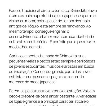
Fora do tradicional circuito turístico, Shimokitazawa
é um dos bairros preferidos pelos japoneses para se
visitar ou morar, pois, apesar de ser um dos mais
antigos de Tóquio, está sempre se renovando. Ao
mesmo tempo, consegue enganar o
desenvolvimento urbano e mantém sua identidade
cultural e arquitetônica. É perfeito para quem curte
moda e boa comida.
Carinhosamente chamada de Shimokita, suas
pequenas vielas e becos estão sempre abarrotadas
de jovens estudantes, músicos e artistas em busca
de inspiração. Concentra grande parte dos novos
estilistas, que buscam espaço no concorrido
mercado de moda japonesa.
Perca-se pelas ruas no entorno da estação. Vá bem
cedo e prepare-se para andar bastante. A variedade
de lojas é grande e a principal característica é o