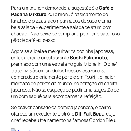
Para um brunch demorado, a sugestão é o
Café e
Padaria Mixture
, cujo menu é basicamente de
lanches e pizzas, acompanhados de suco e uma
bela salada – experimente a salada de atum com
abacate. Não deixe de comprar o popular e saboroso
pão de café expresso.
Agora se a ideia é mergulhar na cozinha japonesa,
então a dica é o restaurante
Sushi Fukumoto
,
premiado com uma estrela no guia Michelin. O chef
trabalha só com produtos frescos e sazonais,
comprados diariamente por ele em Tsukiji, o maior
mercado de peixes do mundo, no coração da capital
japonesa. Não se esqueça de pedir uma sugestão de
um bom saquê para acompanhar a refeição.
Se estiver cansado da comida japonesa, o bairro
oferece um excelente bistrô, o
Dill Fait Beau
, cujo
chef recebeu treinamento na famosa Cordon Bleu.