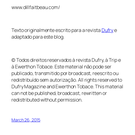
www.dillfaitbeau.com/
Texto originalmente escrito para a revista
Dufry
e
adaptado para este blog.
© Todos direitos reservados à revista Dufry, à Trip e
à Ewerthon Tobace. Este material não pode ser
publicado, transmitido por broadcast, reescrito ou
redistribuído sem autorização.
All
rights
reserved
to
Dufry Magazine and
Ewerthon
Tobace
.
This material
can not be published
, broadcast,
rewritten or
redistributed
without permission.
March 26, 2015