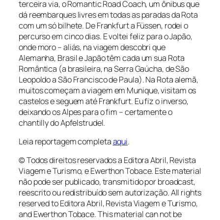
terceira via, o Romantic Road Coach, um ônibus que
dá reembarques livres em todas as paradas da Rota
com um só bilhete. De Frankfurt a Füssen, rodei o
percurso em cinco dias. E voltei feliz para o Japão,
onde moro – aliás, na viagem descobri que
Alemanha, Brasil e Japão têm cada um sua Rota
Romântica (a brasileira, na Serra Gaúcha, de São
Leopoldo a São Francisco de Paula). Na Rota alemã,
muitos começam a viagem em Munique, visitam os
castelos e seguem até Frankfurt. Eu fiz o inverso,
deixando os Alpes para o fim – certamente o
chantilly do Apfelstrudel.
Leia reportagem completa
aqui
.
© Todos direitos reservados a Editora Abril, Revista
Viagem e Turismo, e Ewerthon Tobace. Este material
não pode ser publicado, transmitido por broadcast,
reescrito ou redistribuído sem autorização.
All
rights
reserved
to Editora Abril, Revista Viagem e Turismo,
and
Ewerthon
Tobace
.
This material
can not be