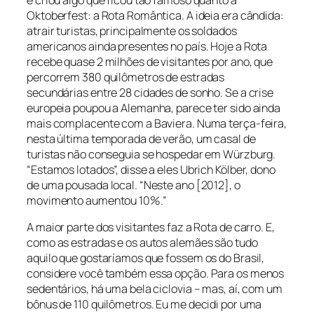
Oktoberfest: a Rota Romântica. A ideia era cândida:
atrair turistas, principalmente os soldados
americanos ainda presentes no país. Hoje a Rota
recebe quase 2 milhões de visitantes por ano, que
percorrem 380 quilômetros de estradas
secundárias entre 28 cidades de sonho. Se a crise
europeia poupou a Alemanha, parece ter sido ainda
mais complacente com a Baviera. Numa terça-feira,
nesta última temporada de verão, um casal de
turistas não conseguia se hospedar em Würzburg.
“Estamos lotados”, disse a eles Ubrich Kölber, dono
de uma pousada local. “Neste ano [2012], o
movimento aumentou 10%.”
A maior parte dos visitantes faz a Rota de carro. E,
como as estradas e os autos alemães são tudo
aquilo que gostaríamos que fossem os do Brasil,
considere você também essa opção. Para os menos
sedentários, há uma bela ciclovia – mas, aí, com um
bônus de 110 quilômetros. Eu me decidi por uma