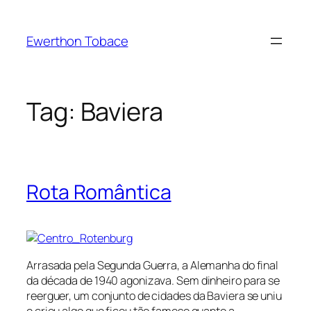
Skip
to
Ewerthon Tobace
content
Tag:
Baviera
Rota Romântica
Arrasada pela Segunda Guerra, a Alemanha do final
da década de 1940 agonizava. Sem dinheiro para se
reerguer, um conjunto de cidades da Baviera se uniu
e criou algo que ficou tão famoso quanto a