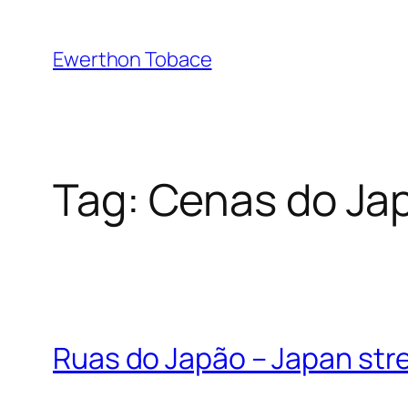
Skip
to
Ewerthon Tobace
content
Tag:
Cenas do Ja
Ruas do Japão – Japan str