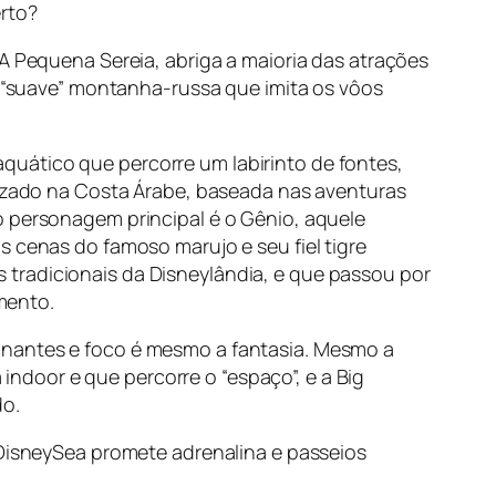
erto?
A Pequena Sereia,
abriga a maioria das atrações
e “suave” montanha-russa que imita os vôos
aquático que percorre um labirinto de fontes,
lizado na Costa Árabe, baseada nas aventuras
o personagem principal é o Gênio, aquele
 cenas do famoso marujo e seu fiel tigre
s tradicionais da Disneylândia, e que passou por
mento.
ionantes e foco é mesmo a fantasia. Mesmo a
indoor e que percorre o “espaço”, e a Big
o.
 DisneySea promete adrenalina e passeios