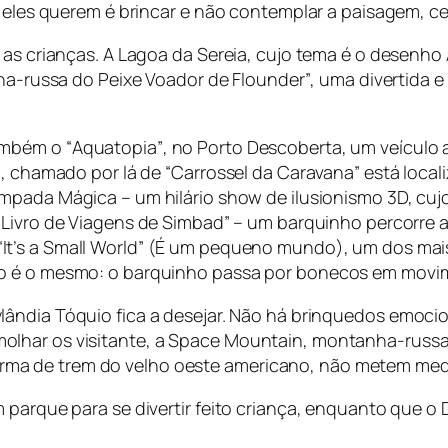
e eles querem é brincar e não contemplar a paisagem, c
 as crianças. A Lagoa da Sereia, cujo tema é o desenho
a-russa do Peixe Voador de Flounder”
, uma divertida 
ambém o “
Aquatopia”
, no Porto Descoberta, um veículo 
l, chamado por lá de “
Carrossel da Caravana
” está loca
âmpada Mágica
– um hilário show de ilusionismo 3D, cuj
“
Livro de Viagens de Simbad”
– um barquinho percorre as
“
It’s a Small World
” (
É um pequeno mundo
), um dos mai
to é o mesmo: o barquinho passa por bonecos em movi
eylândia Tóquio fica a desejar. Não há brinquedos emoc
olhar os visitante, a
Space Mountain
, montanha-russa 
ma de trem do velho oeste americano, não metem med
 parque para se divertir feito criança, enquanto que o