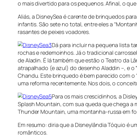
o mais divertido para os pequenos. Afinal, o qu
Aliás, a DisneySea é carente de brinquedos para
infantis. São sete no total, entre eles a “
Montanh
rasantes de peixes voadores.
Dá para incluir na pequena lista t
rochas e redemoinhos. Já o tradicional carrosse
de
Aladin
. É lá também que estão o
Teatro da L
atrapalhado (e azul) do desenho
Aladdin –
, e o 
Chandu. Este brinquedo é bem parecido com o 
uma reforma recentemente. Nos dois, o concei
Para os mais crescidinhos, a Disl
Splash Mountain
, com sua queda que chega a m
Thunder Mountain, uma montanha-russa em for
Em resumo: diria que a Disneylândia Tóquio é um
românticos.