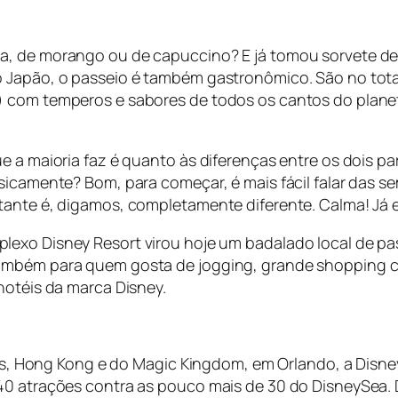
a, de morango ou de capuccino? E já tomou sorvete de
o Japão, o passeio é também gastronômico. São no tota
) com temperos e sabores de todos os cantos do plane
 a maioria faz é quanto às diferenças entre os dois par
isicamente? Bom, para começar, é mais fácil falar das
tante é, digamos, completamente diferente. Calma! Já e
plexo Disney Resort virou hoje um badalado local de pas
ambém para quem gosta de jogging, grande shopping com
hotéis da marca Disney.
aris, Hong Kong e do Magic Kingdom, em Orlando, a Disn
40 atrações contra as pouco mais de 30 do DisneySea. D