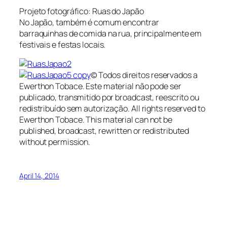
Projeto fotográfico: Ruas do Japão
No Japão, também é comum encontrar
barraquinhas de comida na rua, principalmente em
festivais e festas locais.
© Todos direitos reservados a
Ewerthon Tobace. Este material não pode ser
publicado, transmitido por broadcast, reescrito ou
redistribuído sem autorização.
All
rights
reserved
to
Ewerthon
Tobace
.
This material
can not be
published
, broadcast,
rewritten or redistributed
without permission.
April 14, 2014