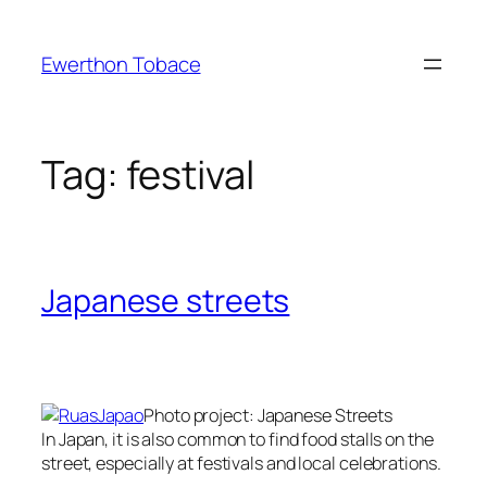
Skip
to
Ewerthon Tobace
content
Tag:
festival
Japanese streets
Photo project: Japanese Streets
In Japan
, it is also
common to find
food stalls
on the
street
, especially
at festivals
and local celebrations
.