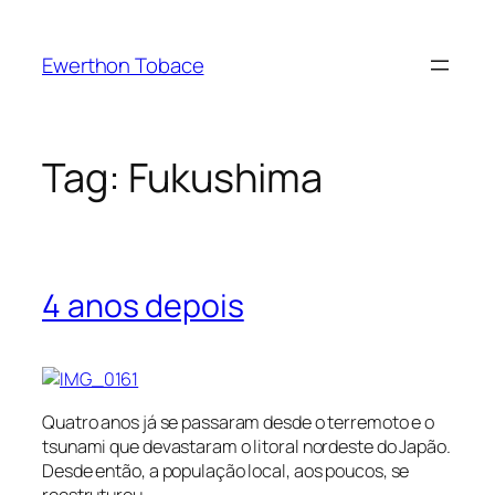
Skip
to
Ewerthon Tobace
content
Tag:
Fukushima
4 anos depois
Quatro anos já se passaram desde o terremoto e o
tsunami que devastaram o litoral nordeste do Japão.
Desde então, a população local, aos poucos, se
reestruturou.