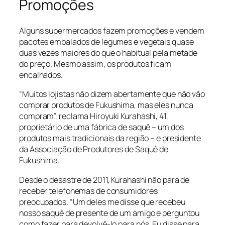
Promoções
Alguns supermercados fazem promoções e vendem
pacotes embalados de legumes e vegetais quase
duas vezes maiores do que o habitual pela metade
do preço. Mesmo assim, os produtos ficam
encalhados.
“Muitos lojistas não dizem abertamente que não vão
comprar produtos de Fukushima, mas eles nunca
compram”, reclama Hiroyuki Kurahashi, 41,
proprietário de uma fábrica de saquê – um dos
produtos mais tradicionais da região – e presidente
da Associação de Produtores de Saquê de
Fukushima.
Desde o desastre de 2011, Kurahashi não para de
receber telefonemas de consumidores
preocupados. “Um deles me disse que recebeu
nosso saquê de presente de um amigo e perguntou
como fazer para devolvê-lo para nós. Eu disse para