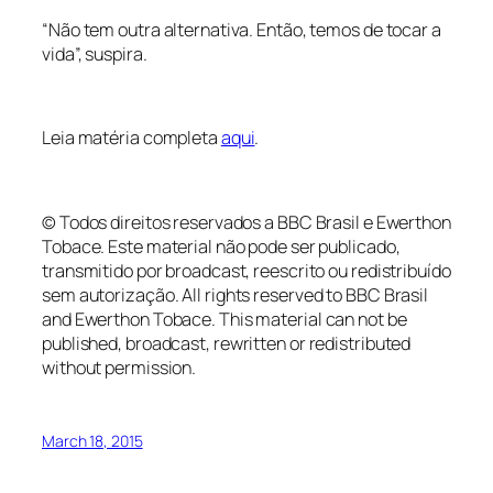
“Não tem outra alternativa. Então, temos de tocar a
vida”, suspira.
Leia matéria completa
aqui
.
© Todos direitos reservados a BBC Brasil e Ewerthon
Tobace. Este material não pode ser publicado,
transmitido por broadcast, reescrito ou redistribuído
sem autorização.
All
rights
reserved
to BBC Brasil
and
Ewerthon
Tobace
.
This material
can not be
published
, broadcast,
rewritten or redistributed
without permission.
March 18, 2015