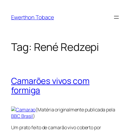
Skip
to
Ewerthon Tobace
content
Tag:
René Redzepi
Camarões vivos com
formiga
(Matéria originalmente publicada pela
BBC Brasil
)
Um prato feito de camarão vivo coberto por