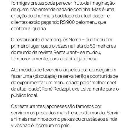
formigas pretas pode parecer fruto da imaginação
de quem não entende nada de cozinha. Mas é uma
criação do chef mais badalado da atualidade – e
clientes estão pagando R$ 900 pelo menu que
contém a iguaria.
O restaurante dinamarquês Noma – que ficou em
primeiro lugar quatro vezes na lista do 50 melhores
do mundo da revista
Restaurant
– se mudou,
temporariamente, para a capital japonesa.
Até meados de fevereiro, aqueles que conseguirem
fazer uma (disputada) reserva terão a oportunidade
de experimentar um menu criado pelo “melhor chef
da atualidade”, René Redzepi, exclusivamente para o
público local.
Os restaurantes japoneses são famosos por
servirem os pescados mais frescos do mundo. Servir
animais marinhos como peixes ou crustáceos ainda
vivos não é incomum no país.