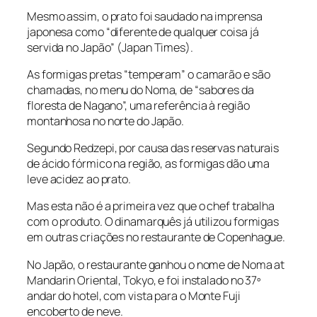
Mesmo assim, o prato foi saudado na imprensa
japonesa como “diferente de qualquer coisa já
servida no Japão” (
Japan Times
).
As formigas pretas “temperam” o camarão e são
chamadas, no menu do Noma, de “sabores da
floresta de Nagano”, uma referência à região
montanhosa no norte do Japão.
Segundo Redzepi, por causa das reservas naturais
de ácido fórmico na região, as formigas dão uma
leve acidez ao prato.
Mas esta não é a primeira vez que o chef trabalha
com o produto. O dinamarquês já utilizou formigas
em outras criações no restaurante de Copenhague.
No Japão, o restaurante ganhou o nome de Noma at
Mandarin Oriental, Tokyo, e foi instalado no 37º
andar do hotel, com vista para o Monte Fuji
encoberto de neve.